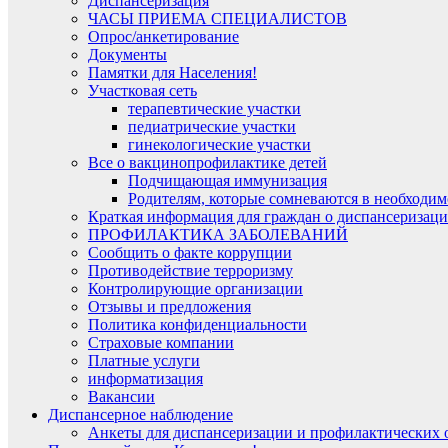
Диспансеризация​
ЧАСЫ ПРИЕМА СПЕЦИАЛИСТОВ
Опрос/анкетирование
Документы
Памятки для Населения!
Участковая сеть
терапевтические участки
педиатрические участки
гинекологические участки
Все о вакцинопрофилактике детей
Подчищающая иммунизация
Родителям, которые сомневаются в необходи
Краткая информация для граждан о диспансеризаци
ПРОФИЛАКТИКА ЗАБОЛЕВАНИЙ
Сообщить о факте коррупции
Противодействие терроризму
Контролирующие организации
Отзывы и предложения
Политика конфиденциальности
Страховые компании
Платные услуги
информатизация
Вакансии
Диспансерное наблюдение
Анкеты для диспансеризации и профилактических 