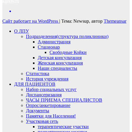
kgb06.ru
Сайт работает на WordPress
|
Тема: Newsup, автор
Themeansar
О ЛПУ
Подразделения(структура поликлиники)
Администрация
Стационар
Свободные Койки
Детская консультация
Женская консультация
Наши специалисты
Статистика
История учреждения
ДЛЯ ПАЦИЕНТОВ
Набор социальных услуг
Диспансеризация​
ЧАСЫ ПРИЕМА СПЕЦИАЛИСТОВ
Опрос/анкетирование
Документы
Памятки для Населения!
Участковая сеть
терапевтические участки
педиатрические участки