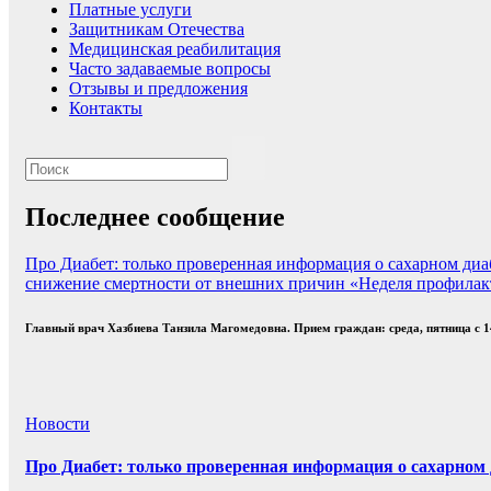
Платные услуги
Защитникам Отечества
Медицинская реабилитация
Часто задаваемые вопросы
Отзывы и предложения
Контакты
Последнее сообщение
Про Диабет: только проверенная информация о сахарном диа
снижение смертности от внешних причин
«Неделя профилак
Главный врач Хазбиева Танзила Магомедовна. Прием граждан: среда, пятница с 14
Новости
Про Диабет: только проверенная информация о сахарном 