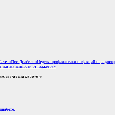
бете.
«Про Диабет»
«Неделя профилактики инфекций передающи
тики зависимости от гаджетов»
:00 до 17:00 тел:8928 799 08 44
диабете.