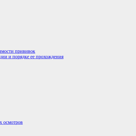
димости прививок
ции и порядке ее прохождения
х осмотров